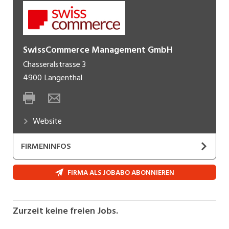
SwissCommerce Management GmbH
Chasseralstrasse 3
4900
Langenthal
Website
FIRMENINFOS
"Unsere Nischen-Mall gibt Unternehmern online
FIRMA ALS JOBABO ABONNIEREN
ein Zuhause."
SwissCommerce gründet oder kauft Ecommerce
Zurzeit keine freien Jobs.
Unternehmen für Nischenmärkte.