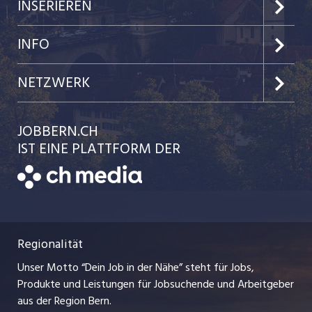
Jobs im Kanton Bern
INSERIEREN
Jobs in der Stadt Bern
Preise & Leistungen
INFO
Jobs in der Stadt Biel
Kundenlogin
Team
NETZWERK
Festanstellungen
Einzelinserat disponieren
Ratgeber
jobbasel.ch
JOBBERN.CH
Temporäre Jobs
Schnittstelle
AGB
IST EINE PLATTFORM DER
jobmittelland.ch
Freelance Jobs
Bewerber-Cockpit
Datenschutzerklärung
zentraljob.ch
Praktika
Nutzungsbedingungen
ostjob.ch
Lehrstellen
Regionalität
Impressum
myjob.ch
Ferienjobs
Unser Motto “Dein Job in der Nähe” steht für Jobs,
Stellenmeldepflicht
jobzüri.ch
Produkte und Leistungen für Jobsuchende und Arbeitgeber
Management / Kader-Jobs
aus der Region Bern.