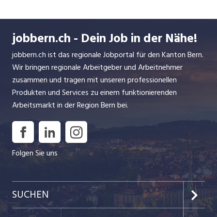
Unser Fokus liegt auf offenen, noch wenig
ausgelasteten Marktsegmenten, in denen ein
professionell aufgebauter und geführter Online-
jobbern.ch - Dein Job in der Nähe!
Shop rasch zum Marktführer werden kann. Dabei
wendet SwissCommerce unter CCC (Content,
jobbern.ch ist das regionale Jobportal für den Kanton Bern.
Community, Commerce) ein eigens entwickeltes
Wir bringen regionale Arbeitgeber und Arbeitnehmer
Geschäftsmodell an, das der jeweiligen Nischen-
zusammen und tragen mit unseren professionellen
Community als Plattform dient.
Produkten und Services zu einem funktionierenden
Arbeitsmarkt in der Region Bern bei.
Folgen Sie uns
SUCHEN