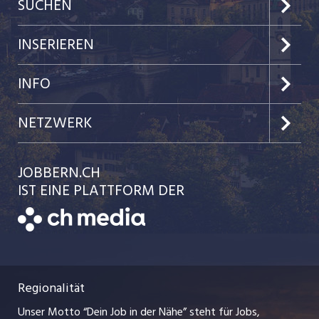
SUCHEN
Jobs im Kanton Bern
INSERIEREN
Jobs in der Stadt Bern
Preise & Leistungen
INFO
Jobs in der Stadt Biel
Kundenlogin
Team
NETZWERK
Festanstellungen
Einzelinserat disponieren
Ratgeber
jobbasel.ch
JOBBERN.CH
Temporäre Jobs
Schnittstelle
AGB
IST EINE PLATTFORM DER
jobmittelland.ch
Freelance Jobs
Bewerber-Cockpit
Datenschutzerklärung
zentraljob.ch
Praktika
Nutzungsbedingungen
ostjob.ch
Lehrstellen
Regionalität
Impressum
myjob.ch
Ferienjobs
Unser Motto “Dein Job in der Nähe” steht für Jobs,