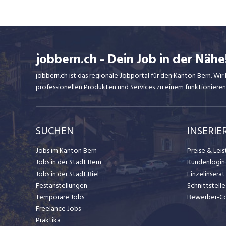
jobbern.ch - Dein Job in der Nähe
jobbern.ch ist das regionale Jobportal für den Kanton Bern. W
professionellen Produkten und Services zu einem funktionieren
SUCHEN
INSERIE
Jobs im Kanton Bern
Preise & Lei
Jobs in der Stadt Bern
Kundenlogin
Jobs in der Stadt Biel
Einzelinsera
Festanstellungen
Schnittstelle
Temporäre Jobs
Bewerber-C
Freelance Jobs
Praktika