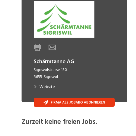
Schärmtanne AG
Sigriswilstrasse 150
3655
Sigriswil
Website
FIRMA ALS JOBABO ABONNIEREN
Zurzeit keine freien Jobs.