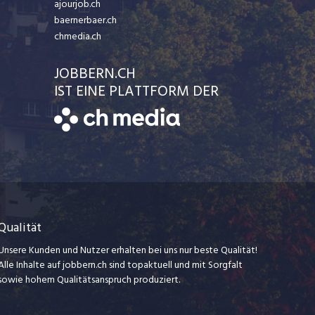
ajourjob.ch
baernerbaer.ch
chmedia.ch
JOBBERN.CH
IST EINE PLATTFORM DER
Qualität
Unsere Kunden und Nutzer erhalten bei uns nur beste Qualität!
Alle Inhalte auf jobbern.ch sind topaktuell und mit Sorgfalt
sowie hohem Qualitätsanspruch produziert.