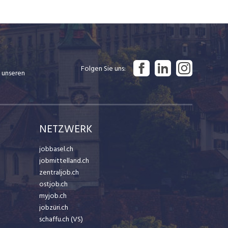
Folgen Sie uns
 unseren
NETZWERK
jobbasel.ch
jobmittelland.ch
zentraljob.ch
ostjob.ch
myjob.ch
jobzüri.ch
schaffu.ch (VS)