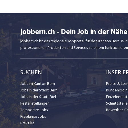
jobbern.ch - Dein Job in der Nähe
jobbern.ch ist das regionale Jobportal für den Kanton Bern. W
professionellen Produkten und Services zu einem funktionieren
SUCHEN
INSERIE
Jobs im Kanton Bern
Preise & Lei
Jobs in der Stadt Bern
Kundenlogin
Jobs in der Stadt Biel
Einzelinsera
Festanstellungen
Schnittstelle
Temporäre Jobs
Bewerber-C
Freelance Jobs
Praktika