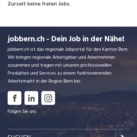
intelligenten und ressourcenschonenden Nutzung
Zurzeit keine freien Jobs.
und sicheren Lagerung von Energie und Wasser.
Über 50 Jahre Know-how machen uns zum
führenden Komplettanbieter im Markt. Wenn es
um das Messen, Abrechnen und Überwachen von
jobbern.ch - Dein Job in der Nähe!
Energieflüssen in Gebäuden und Arealen geht,
bringt NeoVac zudem einen unschlagbaren
jobbern.ch ist das regionale Jobportal für den Kanton Bern.
Vorteil mit: Wir bieten sämtliche Leistungen aus
Wir bringen regionale Arbeitgeber und Arbeitnehmer
einer Hand. Dank einem schweizweiten
zusammen und tragen mit unseren professionellen
Servicenetz sind wir dabei immer nah bei unseren
Produkten und Services zu einem funktionierenden
Kunden und Partnern.
Arbeitsmarkt in der Region Bern bei.
Seit der Gründung vor über fünf Jahrzehnten ist
NeoVac kontinuierlich gewachsen, hat sich
Folgen Sie uns
entwickelt und das Wirkungsgebiet ausgedehnt.
Organisatorisch besteht das Unternehmen in
erster Linie aus der NeoVac AG und der NeoVac
ATA AG.