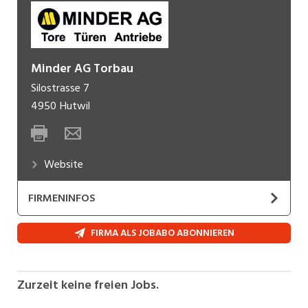
Minder AG Torbau
Silostrasse 7
4950
Hutwil
Website
FIRMENINFOS
Das erfolgreiche Schweizer Familienunternehmen
FIRMA ALS JOBABO ABONNIEREN
MINDER AG wurde im Jahre 1914 durch Gottlieb
Minder gegründet. Die MINDER AG Torbau
beschäftigt im oberaargauischen Huttwil und
Zurzeit keine freien Jobs.
Wyssachen rund 47 Mitarbeiter.