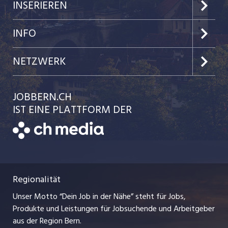
Jobs im Kanton Bern
INSERIEREN
Jobs in der Stadt Bern
Preise & Leistungen
INFO
Jobs in der Stadt Biel
Kundenlogin
Team
NETZWERK
Festanstellungen
Einzelinserat disponieren
Ratgeber
jobbasel.ch
JOBBERN.CH
Temporäre Jobs
Schnittstelle
AGB
IST EINE PLATTFORM DER
jobmittelland.ch
Freelance Jobs
Bewerber-Cockpit
Datenschutzerklärung
zentraljob.ch
Praktika
Nutzungsbedingungen
ostjob.ch
Lehrstellen
Regionalität
Impressum
myjob.ch
Ferienjobs
Unser Motto “Dein Job in der Nähe” steht für Jobs,
Stellenmeldepflicht
jobzüri.ch
Produkte und Leistungen für Jobsuchende und Arbeitgeber
Management / Kader-Jobs
aus der Region Bern.