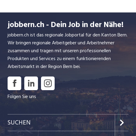
Ende der fünfziger Jahre wurden die ersten
Türen, Flügel- und Kipptore gefertigt. Was
anfänglich als Zusatzerwerb betrachtet wurde,
jobbern.ch - Dein Job in der Nähe!
entwickelte sich im Laufe der Jahre zu unserer
Hauptaktivität. Auf modernsten CNC-
jobbern.ch ist das regionale Jobportal für den Kanton Bern.
Blechverarbeitungsmaschinen werden die
Wir bringen regionale Arbeitgeber und Arbeitnehmer
Bestandteile für unsere Eigenfabrikate
zusammen und tragen mit unseren professionellen
hergestellt.
Produkten und Services zu einem funktionierenden
Arbeitsmarkt in der Region Bern bei.
Seit dem 01. Juli 2015 wird die MINDER AG Torbau
durch Norbert Wymann und Fritz Schütz geführt
Folgen Sie uns
SUCHEN