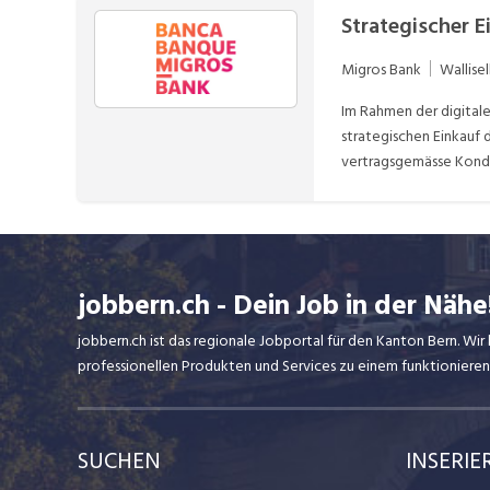
Umgebungen durch. Du 
Strategischer E
und optimierst End-to
Du erstellst und pfle
Migros Bank
Wallisel
DARIO.DAGOSTINO@MIGR
Abo erstellen
Im Rahmen der digitale
strategischen Einkauf d
vertragsgemässe Kondi
Entwicklung/Umsetzung 
von Richtlinien. Durch
Lieferanten. Beratung 
/Einzelverträgen. Übe
in enger Zusammenarbei
jobbern.ch - Dein Job in der Nähe
rechtlicher und regula
Compliance) zur Absti
jobbern.ch ist das regionale Jobportal für den Kanton Bern. W
D'Agostino HR Busine
professionellen Produkten und Services zu einem funktionieren
bequem per E-Mail zu e
SUCHEN
INSERIE