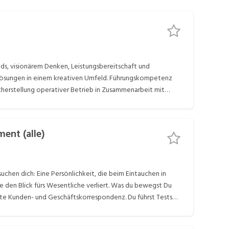
ends, visionärem Denken, Leistungsbereitschaft und
Lösungen in einem kreativen Umfeld. Führungskompetenz
icherstellung operativer Betrieb in Zusammenarbeit mit
len & an der IT-Strategie Identifikation von
erschiedenen IT- und Fachabteilungen sowie externen
tware Hersteller Finnova Fördern neuer Technologien und
ent (alle)
io D'Agostino HR Business Partner
Stellenangebote bequem per E-Mail zu erhalten. Job-
uchen dich: Eine Persönlichkeit, die beim Eintauchen in
e den Blick fürs Wesentliche verliert. Was du bewegst Du
ite Kunden- und Geschäftskorrespondenz. Du führst Tests
eren Einführung. Du planst und koordinierst Releases,
gen und Konfigurationen über die verschiedenen