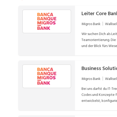
Leiter Core Bank
Migros Bank
Wallisel
Wir suchen Dich als Le
Teamorientierung. Die
und der Blick fürs Wes
Outsourcer und Liefera
Verbesserungen im Bet
Partnern Repräsentati
Business Solut
Trends, um die IT-Land
DARIO.DAGOSTINO@MIGR
Migros Bank
Wallisel
Abo erstellen
Bei uns darfst du IT-T
Codes und Konzepte für
entwickelst, konfiguri
durch, stellst die Qua
Changes und technisch