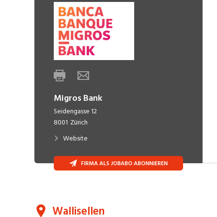
Migros Bank
Seidengasse 12
8001
Zürich
Website
FIRMA ALS JOBABO ABONNIEREN
Wallisellen