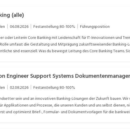
ing (alle)
len
06.08.2026
Festanstellung
80-100%
Führungsposition
iter oder Leiterin Core Banking mit Leidenschaft für IT-Innovationen und Tr
 Rolle umfasst die Gestaltung und Mitprägung zukunftsweisender Banking-
entliche sind essenziell. Was du bewegst Leitung des Core Banking Teams. S
nten. Transformation auf Finnova.neo in Ausrichtung an den Unternehmenszie
rieb, Optimierung von bestehenden Prozessen Enge Zusammenarbeit mit v
on der Migros Bank in externen Gremien und AnsprechpartnerIn für den Sof
ion Engineer Support Systems Dokumentenmanagem
schaft zukunftssicher und wettbewerbsfähig zu gestalten. Kontakt Herr Dar
OSBANK.CH Keine passenden Stellen? Gib ein Suchabo auf, um passende 
len
02.08.2026
Festanstellung
80-100%
rendsetter sein und an innovativen Banking-Lösungen der Zukunft bauen. Wir s
 Applikationen und Prozesse, die unseren Kunden und uns selbst dienen, ni
erst und optimierst Brief-, Formular- und Dokumentvorlagen für die bankwe
lität neuer Dokumentvorlagen und Systemanpassungen sicher und begleitest d
e Weiterentwicklungen unserer Systeme. Du führst Deployments von Vorla