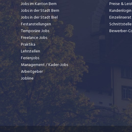
Jobs im Kanton Bern
Preise & Lei
Jobs in der Stadt Bern
Kundenlogin
Jobs in der Stadt Biel
Einzelinsera
Festanstellungen
Schnittstelle
Temporäre Jobs
Bewerber-C
Freelance Jobs
Praktika
Lehrstellen
Ferienjobs
Management / Kader-Jobs
Arbeitgeber
Jobline