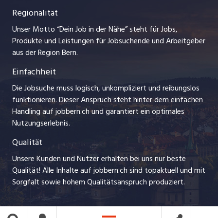
Lehrstellen
Regionalität
Impressum
myjob.ch
Ferienjobs
Unser Motto “Dein Job in der Nähe” steht für Jobs,
Stellenmeldepflicht
jobzüri.ch
Produkte und Leistungen für Jobsuchende und Arbeitgeber
Management / Kader-Jobs
aus der Region Bern.
schaffu.ch (VS)
Einfachheit
Arbeitgeber
ajourjob.ch
Die Jobsuche muss logisch, unkompliziert und reibungslos
Jobline
funktionieren. Dieser Anspruch steht hinter dem einfachen
baernerbaer.ch
Handling auf jobbern.ch und garantiert ein optimales
Nutzungserlebnis.
chmedia.ch
Qualität
Unsere Kunden und Nutzer erhalten bei uns nur beste
Qualität! Alle Inhalte auf jobbern.ch sind topaktuell und mit
Sorgfalt sowie hohem Qualitätsanspruch produziert.