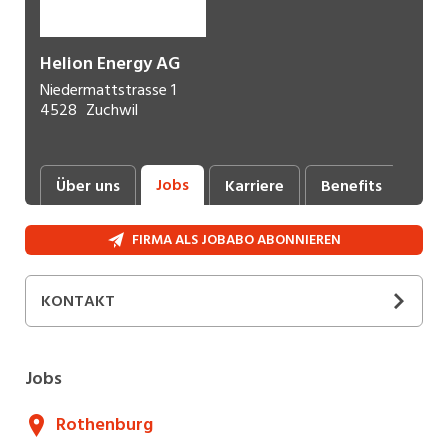
Helion Energy AG
Niedermattstrasse 1
4528
Zuchwil
Jobs
Über uns
Karriere
Benefits
Fot
FIRMA ALS JOBABO ABONNIEREN
KONTAKT
SOCIAL MEDIA
Jobs
Rothenburg