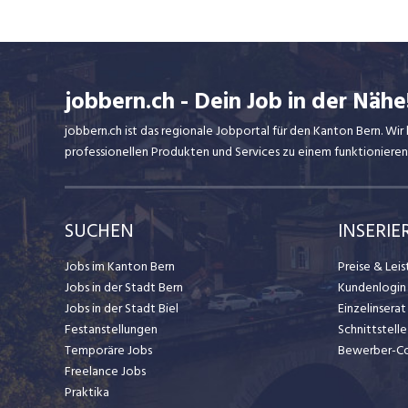
jobbern.ch - Dein Job in der Nähe
jobbern.ch ist das regionale Jobportal für den Kanton Bern. W
professionellen Produkten und Services zu einem funktionieren
SUCHEN
INSERIE
Jobs im Kanton Bern
Preise & Lei
Jobs in der Stadt Bern
Kundenlogin
Jobs in der Stadt Biel
Einzelinsera
Festanstellungen
Schnittstelle
Temporäre Jobs
Bewerber-C
Freelance Jobs
Praktika