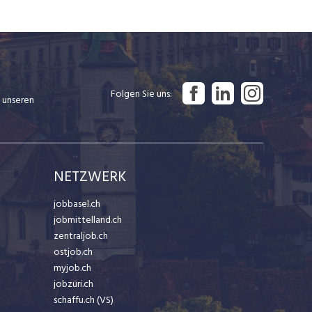
Folgen Sie uns
 unseren
NETZWERK
jobbasel.ch
jobmittelland.ch
zentraljob.ch
ostjob.ch
myjob.ch
jobzüri.ch
schaffu.ch (VS)