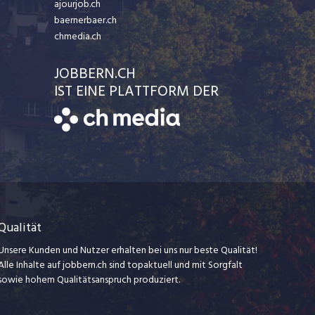
ajourjob.ch
baernerbaer.ch
chmedia.ch
JOBBERN.CH
IST EINE PLATTFORM DER
Qualität
Unsere Kunden und Nutzer erhalten bei uns nur beste Qualität!
Alle Inhalte auf jobbern.ch sind topaktuell und mit Sorgfalt
sowie hohem Qualitätsanspruch produziert.