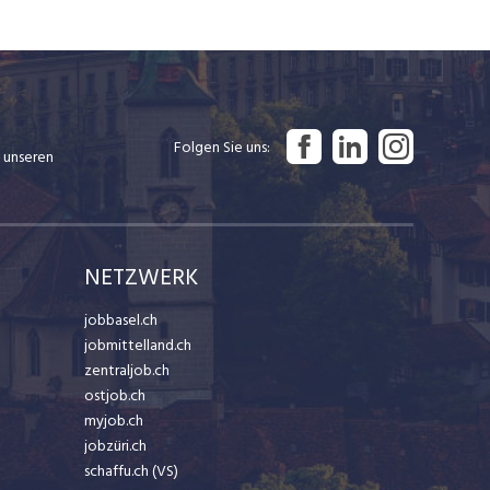
Folgen Sie uns
 unseren
NETZWERK
jobbasel.ch
jobmittelland.ch
zentraljob.ch
ostjob.ch
myjob.ch
jobzüri.ch
schaffu.ch (VS)