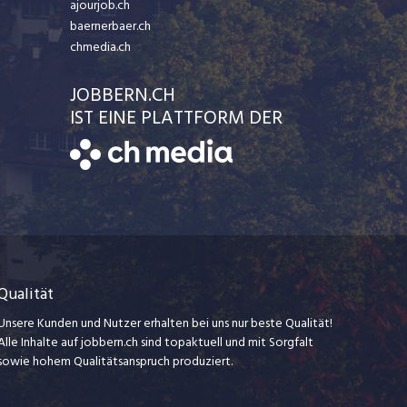
ajourjob.ch
baernerbaer.ch
chmedia.ch
JOBBERN.CH
IST EINE PLATTFORM DER
Qualität
Unsere Kunden und Nutzer erhalten bei uns nur beste Qualität!
Alle Inhalte auf jobbern.ch sind topaktuell und mit Sorgfalt
sowie hohem Qualitätsanspruch produziert.