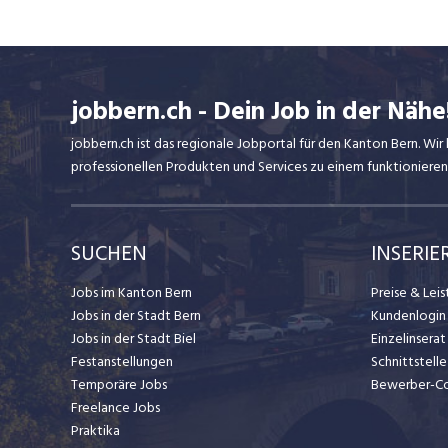
jobbern.ch - Dein Job in der Nähe
jobbern.ch ist das regionale Jobportal für den Kanton Bern. W
professionellen Produkten und Services zu einem funktionieren
SUCHEN
INSERIE
Jobs im Kanton Bern
Preise & Lei
Jobs in der Stadt Bern
Kundenlogin
Jobs in der Stadt Biel
Einzelinsera
Festanstellungen
Schnittstelle
Temporäre Jobs
Bewerber-C
Freelance Jobs
Praktika