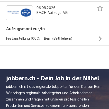
06.08.2026
EMCH Aufzüge AG
Aufzugsmonteur/in
Festanstellung
100%
Bern (Bethlehem)
Deine Hauptaufgaben Als Aufzugsmonteur/ in hast du
eine vielseitige und verantwortungsvolle Funktion. Du bist
für eine professionelle Montage von unseren
hochwertigen Aufzugsanlagen in deiner Region zuständig.
jobbern.ch - Dein Job in der Nähe!
Du wirst mit vielen abwechslungsreichen und spannenden
Aufgaben in Berührung kommen. Durch die Einzigartigkeit
jobbern.ch ist das regionale Jobportal für den Kanton Bern.
INSERAT ANSEHEN
von all unseren Liften bleibt deine Arbeit immer spannend.
Wir bringen regionale Arbeitgeber und Arbeitnehmer
zusammen und tragen mit unseren professionellen
Produkten und Services zu einem funktionierenden