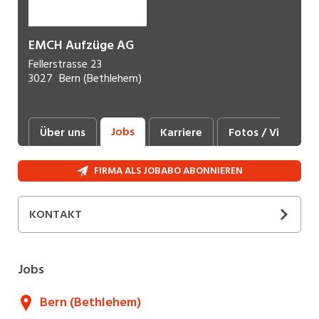
EMCH Aufzüge AG
Fellerstrasse 23
3027
Bern (Bethlehem)
Jobs
Über uns
Karriere
Fotos / Videos
FIRMA ALS JOBABO ABONNIEREN
KONTAKT
SOCIAL MEDIA
Jobs
Bern (Bethlehem)