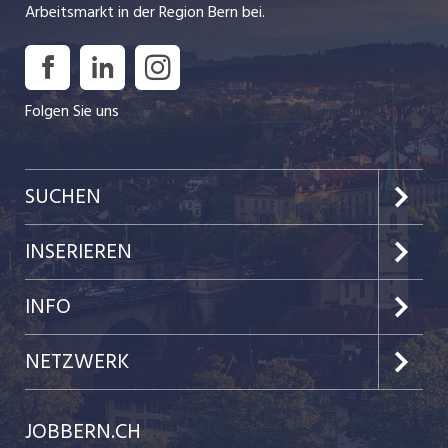
Arbeitsmarkt in der Region Bern bei.
Folgen Sie uns
SUCHEN
Jobs im Kanton Bern
INSERIEREN
Jobs in der Stadt Bern
Preise & Leistungen
INFO
Jobs in der Stadt Biel
Kundenlogin
Team
NETZWERK
Festanstellungen
Einzelinserat disponieren
Ratgeber
jobbasel.ch
JOBBERN.CH
Temporäre Jobs
Schnittstelle