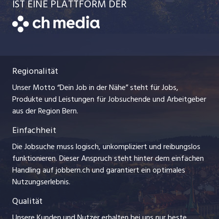
AGB
IST EINE PLATTFORM DER
jobmittelland.ch
Freelance Jobs
Bewerber-Cockpit
Datenschutzerklärung
zentraljob.ch
Praktika
Nutzungsbedingungen
ostjob.ch
Lehrstellen
Regionalität
Impressum
myjob.ch
Ferienjobs
Unser Motto “Dein Job in der Nähe” steht für Jobs,
Stellenmeldepflicht
jobzüri.ch
Produkte und Leistungen für Jobsuchende und Arbeitgeber
Management / Kader-Jobs
aus der Region Bern.
schaffu.ch (VS)
Einfachheit
Arbeitgeber
ajourjob.ch
Die Jobsuche muss logisch, unkompliziert und reibungslos
Jobline
funktionieren. Dieser Anspruch steht hinter dem einfachen
baernerbaer.ch
Handling auf jobbern.ch und garantiert ein optimales
Nutzungserlebnis.
chmedia.ch
Qualität
Unsere Kunden und Nutzer erhalten bei uns nur beste