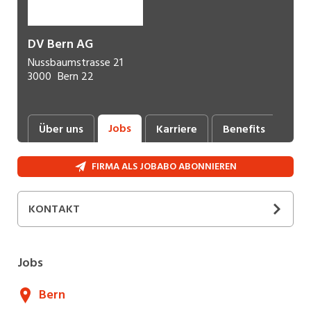
DV Bern AG
Nussbaumstrasse 21
3000
Bern 22
Jobs
Über uns
Karriere
Benefits
FIRMA ALS JOBABO ABONNIEREN
KONTAKT
Annina
Meister
Fachspezialistin Recruiting
Jobs
+41 31 378 24 24
E-Mail
Bern
Webseite