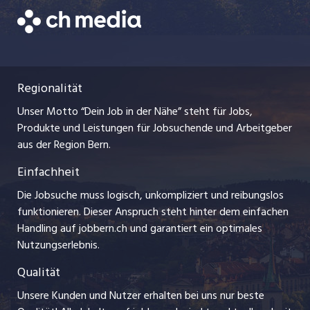
Freelance Jobs
Bewerber-Cockpit
Datenschutzerklärung
zentraljob.ch
Praktika
Nutzungsbedingungen
ostjob.ch
Lehrstellen
Regionalität
Impressum
myjob.ch
Ferienjobs
Unser Motto “Dein Job in der Nähe” steht für Jobs,
Stellenmeldepflicht
jobzüri.ch
Produkte und Leistungen für Jobsuchende und Arbeitgeber
Management / Kader-Jobs
aus der Region Bern.
schaffu.ch (VS)
Einfachheit
Arbeitgeber
ajourjob.ch
Die Jobsuche muss logisch, unkompliziert und reibungslos
Jobline
funktionieren. Dieser Anspruch steht hinter dem einfachen
baernerbaer.ch
Handling auf jobbern.ch und garantiert ein optimales
Nutzungserlebnis.
chmedia.ch
Qualität
Unsere Kunden und Nutzer erhalten bei uns nur beste