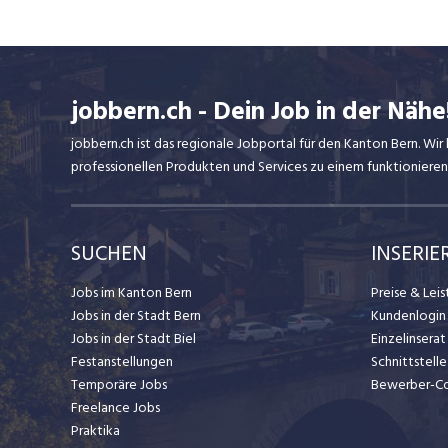
jobbern.ch - Dein Job in der Nähe
jobbern.ch ist das regionale Jobportal für den Kanton Bern. W
professionellen Produkten und Services zu einem funktionieren
SUCHEN
INSERIE
Jobs im Kanton Bern
Preise & Lei
Jobs in der Stadt Bern
Kundenlogin
Jobs in der Stadt Biel
Einzelinsera
Festanstellungen
Schnittstelle
Temporäre Jobs
Bewerber-C
Freelance Jobs
Praktika