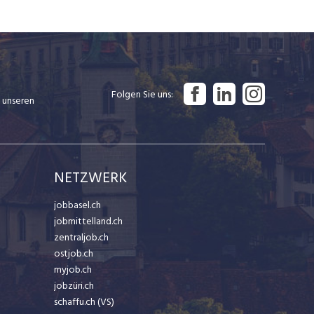
Folgen Sie uns
 unseren
NETZWERK
jobbasel.ch
jobmittelland.ch
zentraljob.ch
ostjob.ch
myjob.ch
jobzüri.ch
schaffu.ch (VS)