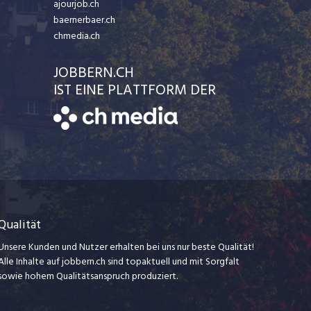
ajourjob.ch
baernerbaer.ch
chmedia.ch
JOBBERN.CH
IST EINE PLATTFORM DER
Qualität
Unsere Kunden und Nutzer erhalten bei uns nur beste Qualität!
Alle Inhalte auf jobbern.ch sind topaktuell und mit Sorgfalt
sowie hohem Qualitätsanspruch produziert.