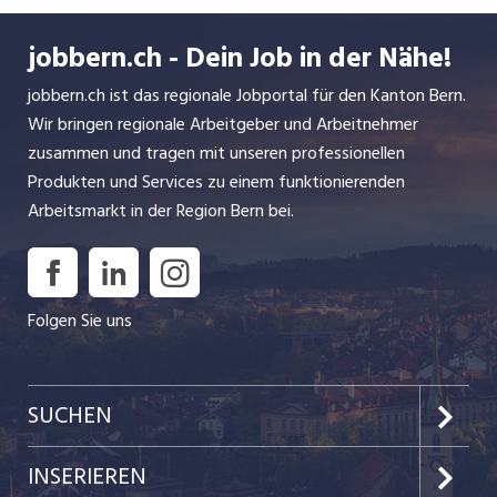
Kapazität von 60 bis 700 Personen pro Schiff
nimmt sie jährlich über 300’000 Passagiere mit.
jobbern.ch - Dein Job in der Nähe!
Die Fahrgebiete sind die Aarefahrt von Solothurn
jobbern.ch ist das regionale Jobportal für den Kanton Bern.
nach Biel, die Bielersee-Rundfahrt, die Zwei-
Wir bringen regionale Arbeitgeber und Arbeitnehmer
Seen-Fahrt von Biel nach Neuenburg und die
zusammen und tragen mit unseren professionellen
Drei-Seen-Fahrt von Biel nach Murten.
Produkten und Services zu einem funktionierenden
Arbeitsmarkt in der Region Bern bei.
Folgen Sie uns
SUCHEN
Jobs im Kanton Bern
INSERIEREN