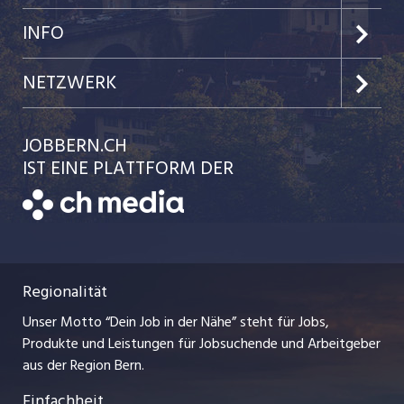
Jobs in der Stadt Bern
Preise & Leistungen
INFO
Jobs in der Stadt Biel
Kundenlogin
Team
NETZWERK
Festanstellungen
Einzelinserat disponieren
Ratgeber
jobbasel.ch
JOBBERN.CH
Temporäre Jobs
Schnittstelle
AGB
IST EINE PLATTFORM DER
jobmittelland.ch
Freelance Jobs
Bewerber-Cockpit
Datenschutzerklärung
zentraljob.ch
Praktika
Nutzungsbedingungen
ostjob.ch
Lehrstellen
Regionalität
Impressum
myjob.ch
Ferienjobs
Unser Motto “Dein Job in der Nähe” steht für Jobs,
Stellenmeldepflicht
jobzüri.ch
Produkte und Leistungen für Jobsuchende und Arbeitgeber
Management / Kader-Jobs
aus der Region Bern.
schaffu.ch (VS)
Einfachheit