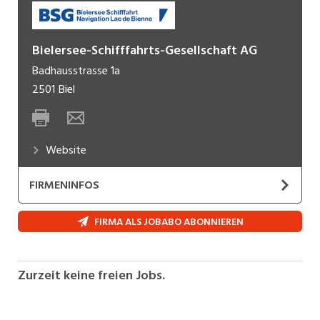
Bielersee-Schifffahrts-Gesellschaft AG
Badhausstrasse 1a
2501
Biel
Website
FIRMENINFOS
Die BSG ist das grösste touristische Unternehmen
FIRMA ALS JOBABO ABONNIEREN
im Drei-Seen-Land und erschliesst den längsten
schiffbaren Wasserweg der Schweiz.
Zurzeit keine freien Jobs.
Mit einer Flotte von neun Schiffen verkehren wir
zwischen Solothurn und Murten. Mit einer