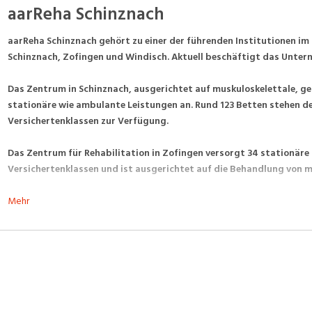
aarReha Schinznach
aarReha Schinznach gehört zu einer der führenden Institutionen im B
Schinznach, Zofingen und Windisch. Aktuell beschäftigt das Unter
Das Zentrum in Schinznach, ausgerichtet auf muskuloskelettale, ger
stationäre wie ambulante Leistungen an. Rund 123 Betten stehen de
Versichertenklassen zur Verfügung.
Das Zentrum für Rehabilitation in Zofingen versorgt 34 stationäre 
Versichertenklassen und ist ausgerichtet auf die Behandlung von m
In unserem ambulanten Zentrum für Rehabilitation in Windisch we
Mehr
therapeutischen Angebot auch Leistungen zur Prävention, Ernähru