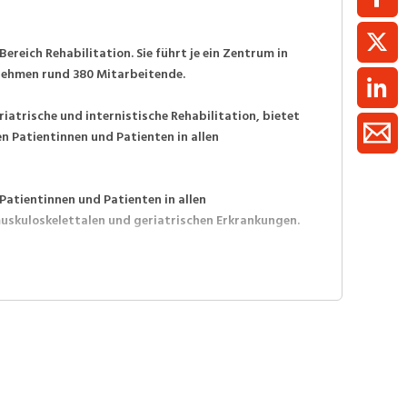
ereich Rehabilitation. Sie führt je ein Zentrum in
nehmen rund 380 Mitarbeitende.
iatrische und internistische Rehabilitation, bietet
n Patientinnen und Patienten in allen
Patientinnen und Patienten in allen
uskuloskelettalen und geriatrischen Erkrankungen.
rden neben einem medizinischen und
ng und Gesundheit erbracht.