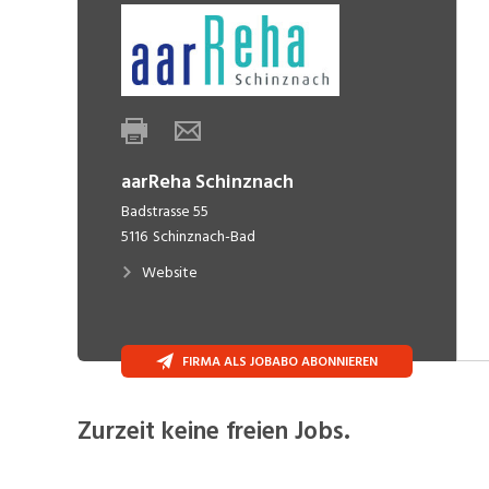
aarReha Schinznach
Badstrasse 55
5116
Schinznach-Bad
Website
FIRMA ALS JOBABO ABONNIEREN
Zurzeit keine freien Jobs.