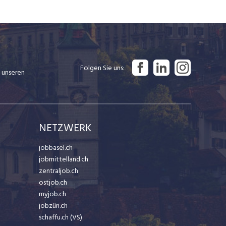
Folgen Sie uns
 unseren
NETZWERK
jobbasel.ch
jobmittelland.ch
zentraljob.ch
ostjob.ch
myjob.ch
jobzüri.ch
schaffu.ch (VS)