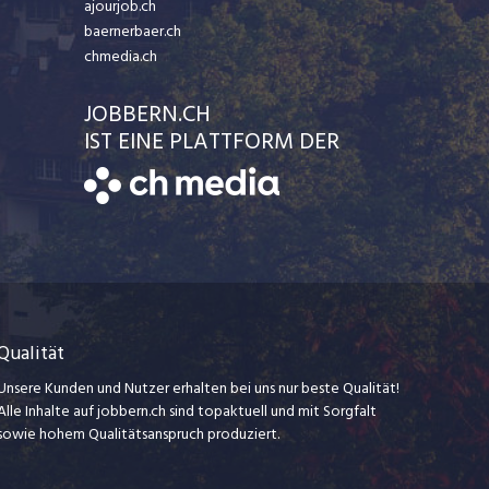
ajourjob.ch
baernerbaer.ch
chmedia.ch
JOBBERN.CH
IST EINE PLATTFORM DER
Qualität
Unsere Kunden und Nutzer erhalten bei uns nur beste Qualität!
Alle Inhalte auf jobbern.ch sind topaktuell und mit Sorgfalt
sowie hohem Qualitätsanspruch produziert.