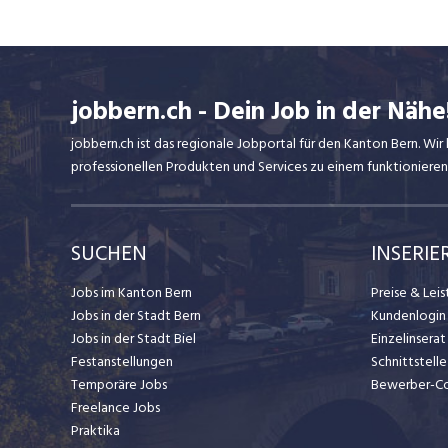
jobbern.ch - Dein Job in der Nähe
jobbern.ch ist das regionale Jobportal für den Kanton Bern. W
professionellen Produkten und Services zu einem funktionieren
SUCHEN
INSERIE
Jobs im Kanton Bern
Preise & Lei
Jobs in der Stadt Bern
Kundenlogin
Jobs in der Stadt Biel
Einzelinsera
Festanstellungen
Schnittstelle
Temporäre Jobs
Bewerber-C
Freelance Jobs
Praktika